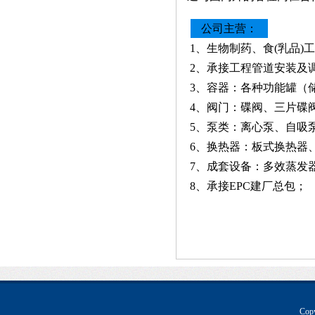
公司主营：
1、生物制药、食(乳品
2、承接工程管道安装及
3、容器：各种功能罐（
4、阀门：碟阀、三片碟
5、泵类：离心泵、自吸
6、换热器：板式换热器
7、成套设备：多效蒸发
8、承接EPC建厂总包；
Co