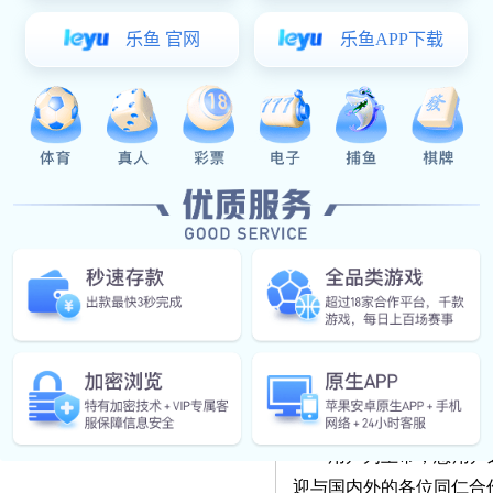
完全符合GMP与FDA规
建厂总包
司现场管理采用合理的价
位曾经或将来客户选择华
在线留言
诚希望与您携手共进、同
联系东升国际
公司业务：
包括为生物制药、食(乳
等行业的厂家提供各种生
物制药、食(乳品)工程
用均达到了令人满意的效
竭力的为客户所想，生产
华强中天的服务更胜于其
际 能自始自终地达到高
公司宗旨：
用户为上帝，想用户
迎与国内外的各位同仁合