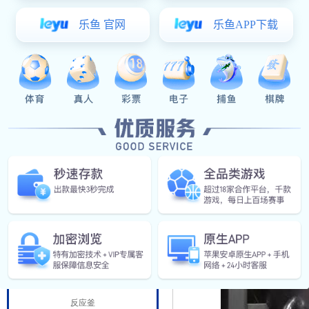
阀门管件
食（乳）品工程
发酵罐
杀菌设备
酶解罐
调配罐
CIP清洗
蒸煮罐
乳化机
精细化工设备
反应釜