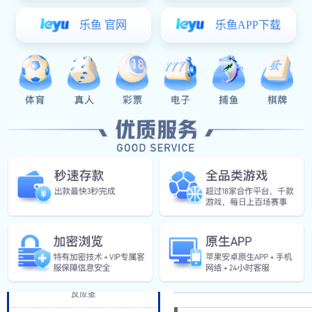
阀门管件
食（乳）品工程
发酵罐
杀菌设备
酶解罐
调配罐
CIP清洗
上一篇：
蒸煮罐
北京华鹏食品
下一篇：
连云港旺旺食品海苔
乳化机
精细化工设备
反应釜