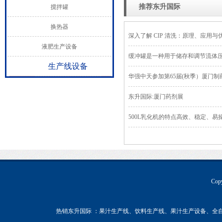
推荐东升国际
搅拌罐
换热器
深入了解 CIP 清洗：原理、应用与
液肥生产设备
缓冲罐是一种用于储存和调节流体
生产线设备
华强中天参加第65届(秋季）厦门
东升国际:厦门药剂展
500L乳化机的特点高效、稳定、易
Co
热销东升国际 ：果汁生产线、饮料生产线、果汁生产设备、全