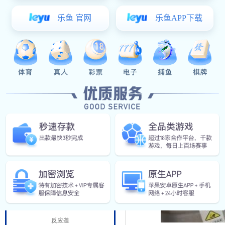
阀门管件
食（乳）品工程
发酵罐
杀菌设备
酶解罐
调配罐
CIP清洗
蒸煮罐
乳化机
精细化工设备
反应釜