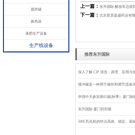
上一篇：
东升国际:解放军总医
搅拌罐
下一篇：
北京星昊盈盛药业有限
换热器
液肥生产设备
生产线设备
推荐东升国际
深入了解 CIP 清洗：原理、应用与
缓冲罐是一种用于储存和调节流体
华强中天参加第65届(秋季）厦门
东升国际:厦门药剂展
500L乳化机的特点高效、稳定、易