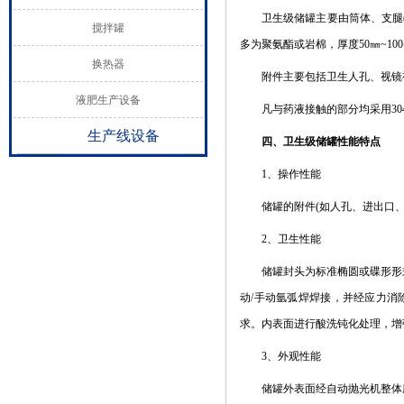
卫生级储罐主要由筒体、支腿(或
搅拌罐
多为聚氨酯或岩棉，厚度50㎜~10
换热器
附件主要包括卫生人孔、视镜视灯
液肥生产设备
凡与药液接触的部分均采用304
生产线设备
四、卫生级储罐性能特点
1、操作性能
储罐的附件(如人孔、进出口、
2、卫生性能
储罐封头为标准椭圆或碟形形式，
动/手动氩弧焊焊接，并经应力消除
求。内表面进行酸洗钝化处理，增
3、外观性能
储罐外表面经自动抛光机整体磨砂