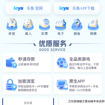
阀门管件
食（乳）品工程
发酵罐
杀菌设备
一、
卫生级储罐东升国际
概述
酶解罐
卫生级储罐是我公司参照国际质量标准
调配罐
SUS304不锈钢制成。广泛应
CIP清洗
二、卫生级储罐的分类
蒸煮罐
卫生级储罐按形式分类：可分为
乳化机
根据结构可分为：单层储罐、双层
三、卫生级储罐的组成
精细化工设备
卫生级储罐主要由罐本体及附
反应釜