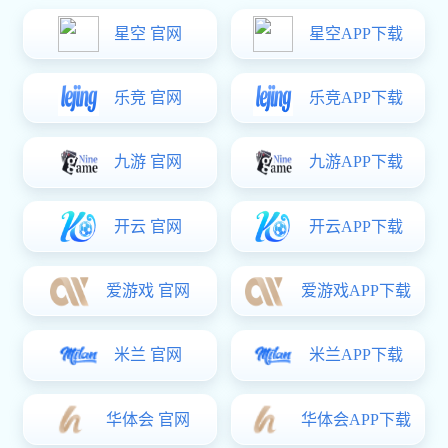
杀菌设备
东升国际 中心
生化制药设备
提取设备
一、蒸汽杀菌釜分类
浓缩设备
1、 按控制方式可以分
储罐设备
3、 按罐体结构可以分
无菌配液罐
过滤干燥设备