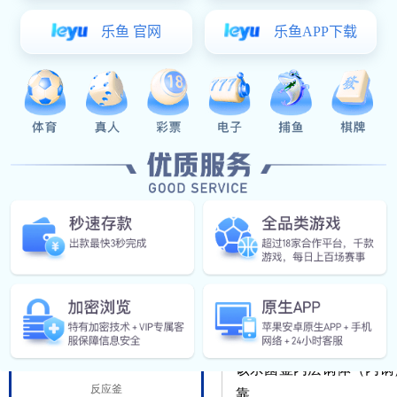
蒸汽加热杀菌釜操作视频
阀门管件
二、蒸汽杀菌釜结构
食（乳）品工程
锅体：包括锅身、锅盖、
发酵罐
控制系统：PLC控制器、
杀菌设备
配件：>托盘、托盘车、
三、蒸汽杀菌釜用途
酶解罐
调配罐
该杀菌设备广泛用于肉制
蒸汽杀菌釜应用领域
CIP清洗
蒸煮罐
四、蒸汽杀菌釜特点
乳化机
蒸汽杀菌釜是以锅炉产生
精细化工设备
该杀菌釜内层锅体（内锅
反应釜
靠。