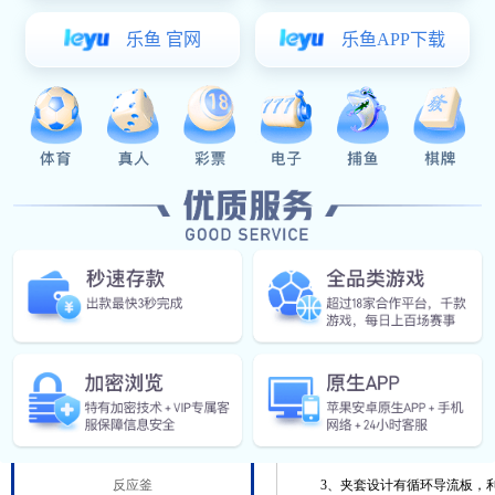
阀门管件
食（乳）品工程
发酵罐
杀菌设备
一、
酶解反应器东升国际 描
酶解罐
酶解反应器(酶解罐)具有可加热
解结束后可以开启夹套直通蒸汽达
调配罐
酶解反应器可设计自动的控制系
CIP清洗
整PH值并提供搅拌混合等保持酶
蒸煮罐
二、
酶解反应器的结构特性
乳化机
1、可实现在线CIP\SIP
精细化工设备
2、焊缝抛光打磨平整、采用喇
反应釜
3、夹套设计有循环导流板，利