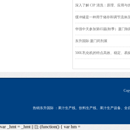
深入了解 CIP 清洗：原理、应用与
缓冲罐是一种用于储存和调节流体
华强中天参加第65届(秋季）厦门
东升国际:厦门药剂展
500L乳化机的特点高效、稳定、易
Co
热销东升国际 ：果汁生产线、饮料生产线、果汁生产设备、全
var _hmt = _hmt || []; (function() { var hm =