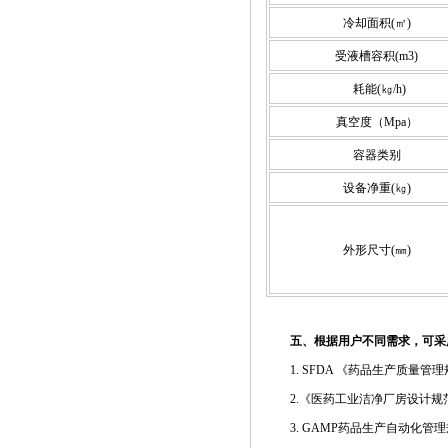
冷却面积(
㎡
)
受液槽容积(m3)
耗能(
㎏
/h)
真空度（Mpa
）
容器类别
设备净重(
㎏
)
外形尺寸(
㎜
)
五、根据用户不同需求，可采
1. SFDA 《药品生产质量管理规
2.《医药工业洁净厂房设计规范》(GB
3. GAMP药品生产自动化管理