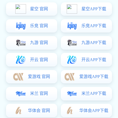
浓缩设备
东升国际 中心
生化制药设备
提取设备
浓缩设备
储罐设备
无菌配液罐
过滤干燥设备