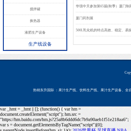
华强中天参加第65届(秋季）厦门
搅拌罐
厦门药剂展
换热器
500L乳化机的特点高效、稳定、易
液肥生产设备
生产线设备
Co
热销东升国际 ：果汁生产线、饮料生产线、果汁生产设备、全
var _hmt = _hmt || []; (function() { var hm =
document.createElement("script"); hm.src =
"https://hm.baidu.com/hm.js?25a8b6ddd6dc7b9a90aeb1f51e218aa6";
var s = document.getElementsByTagName("script")[0];
s.parentNode.insertBefore(hm, s); })();
2026世界杯,足球直播,NBA