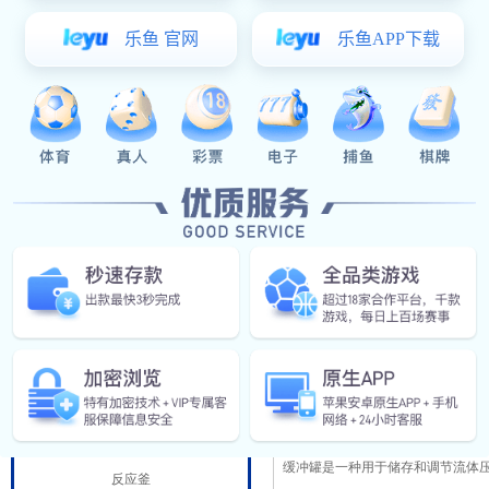
阀门管件
食（乳）品工程
发酵罐
杀菌设备
上一篇：
液肥生产设备
下一篇：
酶解罐
液肥生产线
调配罐
CIP清洗
蒸煮罐
推荐东升国际
乳化机
深入了解 CIP 清洗：原理、应用与
精细化工设备
缓冲罐是一种用于储存和调节流体
反应釜