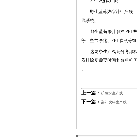
2.3.12包装贮藏
野生蓝莓浓缩汁生产线，由
线系统。
野生蓝莓果汁饮料
PE
等、空气净化、PET吹瓶等
这两条生产线充分考虑和核
及排除所需要时间和各单机
。
上一篇：
矿泉水生产线
下一篇：
梨汁饮料生产线