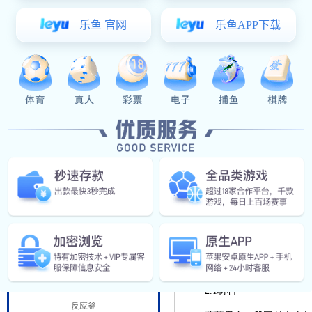
阀门管件
食（乳）品工程
发酵罐
杀菌设备
蓝莓果汁饮料生产线东升国
大概在13，000年前在地球上就
酶解罐
蓝莓为多年生落叶或常绿果树，
调配罐
适度，且具有香爽宜人的香气
CIP清洗
选择一个水果的正式名称“蓝
本项目拟根据工艺设计总体
蒸煮罐
果汁生产线。
乳化机
二、东升国际 的加工工
精细化工设备
2.1材料
反应釜