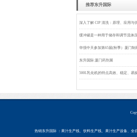
推荐东升国际
深入了解 CIP 清洗：原理、应用与
缓冲罐是一种用于储存和调节流体
华强中天参加第65届(秋季）厦门
东升国际:厦门药剂展
500L乳化机的特点高效、稳定、易
Co
热销东升国际 ：果汁生产线、饮料生产线、果汁生产设备、全