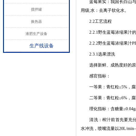
蓝莓果实：我国长白山与大
搅拌罐
用级;水：去离子软化水。
2.2工艺流程
换热器
2.2.1野生蓝莓浓缩果汁
液肥生产设备
2.2.2野生蓝莓浓缩果汁P
生产线设备
2.3.1选果漂洗
选择新鲜、成熟度好的原
感官指标：
一等果：青红粒
≤5%，腐
二等果：青红粒
≤6%，
理化指标：含糖量
≥0.0
清洗：榨汁前首先要充分清
水冲洗，喷嘴流量以
20L/m