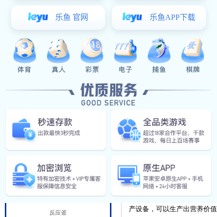
阀门管件
食（乳）品工程
发酵罐
杀菌设备
一、果酒生产线
概述
酶解罐
果酒字面上看就是含有果物
用。
调配罐
一般根据季节像一年四季都
CIP清洗
季有石榴、苹果，冬季有橘子
蒸煮罐
由于果酒不单纯是水果汁进
乳化机
目前市场上销售的果酒类型
精细化工设备
果酒用水果本身的糖分被酵
产设备，可以生产出营养价值
反应釜