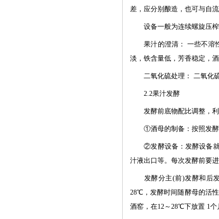
差，应分别酿造，也可与自流
设备一般为连续螺旋压榨
果汁的澄清：
一些不溶
淡，铁含量低，芳香稳定，酒
二氧化硫处理：
二氧化
2.2果汁发酵
发酵前底物配比调整，利
①酒母的制备：按照发酵工
②发酵设备：发酵设备就是
汁液出口等。每次发酵前要进
发酵分主
(前)发酵和后
28℃，发酵时间随酵母的活
酒窑，在12～28℃下放置 