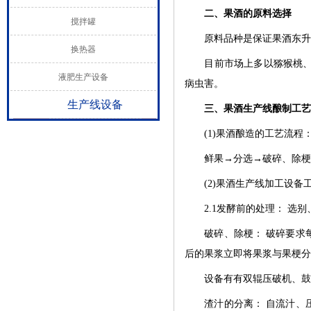
二、果酒的原料选择
搅拌罐
原料品种是保证果酒东升国
换热器
目前市场上多以猕猴桃、杨
液肥生产设备
病虫害。
生产线设备
三、果酒生产线酿制工艺
(1)果酒酿造的工艺流程
鲜果
→分选→破碎、除梗
(2)果酒生产线加工设备
2.1发酵前的处理： 选别
破碎、除梗：
破碎要求
后的果浆立即将果浆与果梗分
设备有有双辊压破机、鼓形
渣汁的分离：
自流汁、