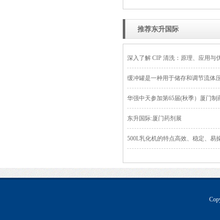
推荐东升国际
深入了解 CIP 清洗：原理、应用与
缓冲罐是一种用于储存和调节流体
华强中天参加第65届(秋季）厦门
东升国际:厦门药剂展
500L乳化机的特点高效、稳定、易
Co