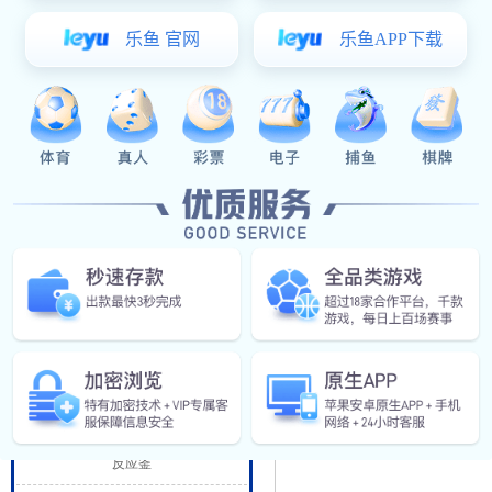
阀门管件
食（乳）品工程
发酵罐
一、 UHT管式杀菌机设备
杀菌设备
管式超高温瞬时杀菌系统充
酶解罐
万无一失;杀菌安全高效可靠
调配罐
管式超高温瞬时杀菌系统东
温杀菌，最后冷却到灌装温
CIP清洗
却水作为介质，温控精度高。
蒸煮罐
乳化机
上一篇：
UHT板式杀菌机
精细化工设备
下一篇：
盘管式灭菌机
反应釜