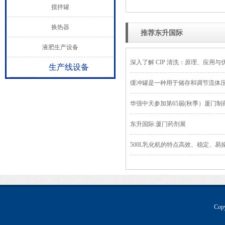
搅拌罐
换热器
推荐东升国际
液肥生产设备
深入了解 CIP 清洗：原理、应用与
生产线设备
缓冲罐是一种用于储存和调节流体
华强中天参加第65届(秋季）厦门
东升国际:厦门药剂展
500L乳化机的特点高效、稳定、易
Co